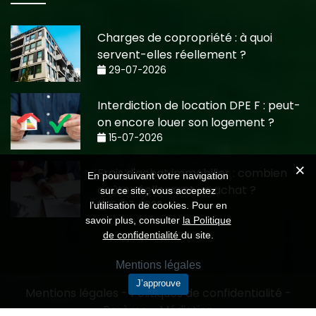
Charges de copropriété : à quoi
servent-elles réellement ?
29-07-2026
Interdiction de location DPE F : peut-
on encore louer son logement ?
15-07-2026
Frais d'achat immobilier : combien
En poursuivant votre navigation
coûte réellement un achat ?
sur ce site, vous acceptez
15-07-2026
l’utilisation de cookies. Pour en
savoir plus, consulter
la Politique
de confidentialité
du site.
Mentions légales
J’approuve
Mentions légales
-
Politiques de confidentialité
-
Barème
-
Médiation