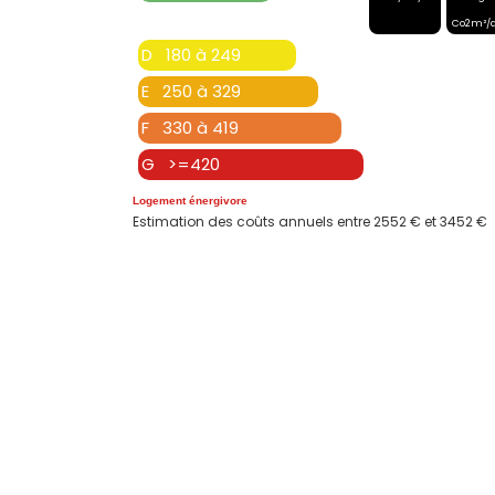
Co2m²/
D 180 à 249
E 250 à 329
F 330 à 419
G >=420
Logement énergivore
Estimation des coûts annuels entre 2552 € et 3452 €