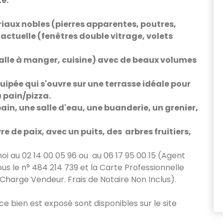
e.
iaux nobles (pierres apparentes, poutres,
actuelle (fenêtres double vitrage, volets
salle à manger, cuisine) avec de beaux volumes
uipée qui s'ouvre sur une terrasse idéale pour
à pain/pizza.
in, une salle d'eau, une buanderie, un grenier,
re de paix, avec un puits, des arbres fruitiers,
i au 02 14 00 05 96 ou au 06 17 95 00 15 (Agent
s le n° 484 214 739 et la Carte Professionnelle
harge Vendeur. Frais de Notaire Non Inclus).
 ce bien est exposé sont disponibles sur le site