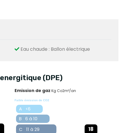
Eau chaude : Ballon électrique
energitique (DPE)
Emission de gaz
Kg Co2m²/an
Faible émission de CO2
A <6
B 6 à 10
18
C 11 à 29