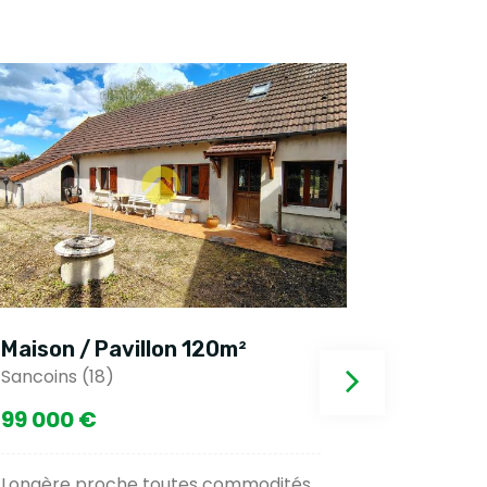
Maison / Pavillon 120m²
Maison 
Sancoins (18)
Sancoins 
99 000 €
125 00
Longère proche toutes commodités
Ex-presby