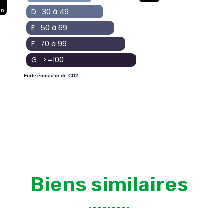
D 30 à 49
an
E 50 à 69
F 70 à 99
G >=100
Forte émission de CO2
Biens similaires