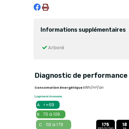
Informations supplémentaires
Arboré
Diagnostic de performance 
kWh/m²/an
Consomation énergétique
Logement économe
A <=69
B 70 à 109
C 110 à 179
175
18
kWh/m²/an
Kg