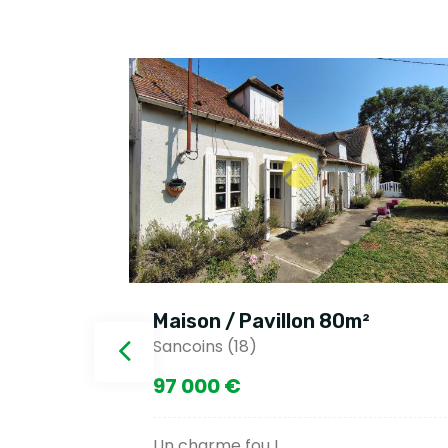
Maison / Pavillon 80m²
Sancoins (18)
97 000 €
ier
Un charme fou !