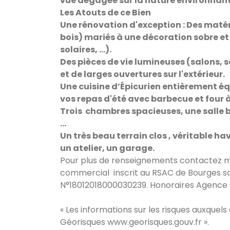
vue dégagée sur la nature environnant
Les Atouts de ce Bien
Une rénovation d'exception : Des matér
bois) mariés à une décoration sobre et 
solaires, ...).
Des pièces de vie lumineuses (salons, 
et de larges ouvertures sur l'extérieur.
Une cuisine d’Épicurien entièrement éq
vos repas d'été avec barbecue et four 
Trois chambres spacieuses, une salle ba
...
Un très beau terrain clos , véritable hav
un atelier, un garage.
Pour plus de renseignements contactez mo
commercial inscrit au RSAC de Bourges sou
N°18012018000030239. Honoraires Agence C
« Les informations sur les risques auxquels
Géorisques
www.georisques.gouv.fr
».