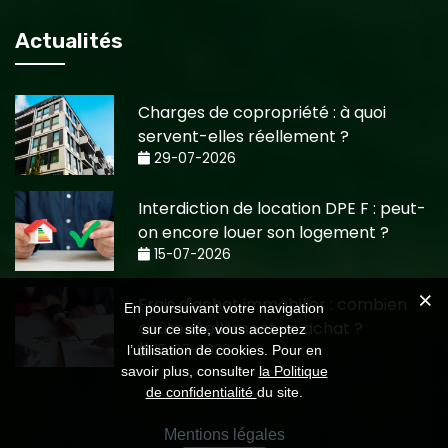
Actualités
Charges de copropriété : à quoi
servent-elles réellement ?
29-07-2026
Interdiction de location DPE F : peut-
on encore louer son logement ?
15-07-2026
Frais d'achat immobilier : combien
En poursuivant votre navigation
coûte réellement un achat ?
sur ce site, vous acceptez
15-07-2026
l’utilisation de cookies. Pour en
savoir plus, consulter
la Politique
de confidentialité
du site.
Mentions légales