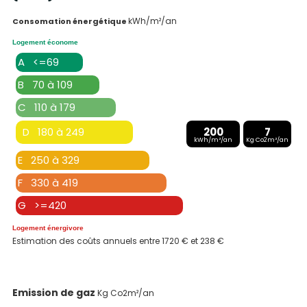
kWh/m²/an
Consomation énergétique
Logement économe
A <=69
B 70 à 109
C 110 à 179
D 180 à 249
200
7
kWh/m²/an
Kg Co2m²/an
E 250 à 329
F 330 à 419
G >=420
Logement énergivore
Estimation des coûts annuels entre 1720 € et 238 €
Emission de gaz
Kg Co2m²/an