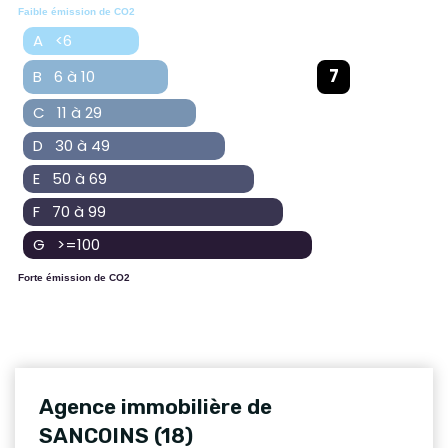
Faible émission de CO2
A <6
7
B 6 à 10
C 11 à 29
D 30 à 49
E 50 à 69
F 70 à 99
G >=100
Forte émission de CO2
Agence immobilière de
SANCOINS (18)