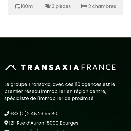
100m²
3 pièces
2 chambres
10
Le groupe Transaxia, avec ces 110 agences est le
premier réseau immobilier en région centre,
spécialiste de l'immobilier de proximité.
+33 (0)2 48 23 55 80
121, Rue d’Auron 18000 Bourges