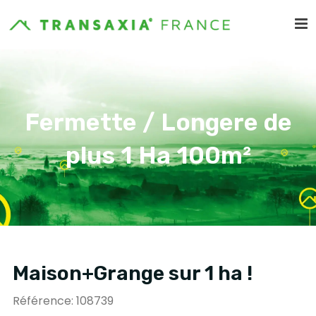
Fermette / Longere de
plus 1 Ha 100m²
Maison+Grange sur 1 ha !
Référence: 108739