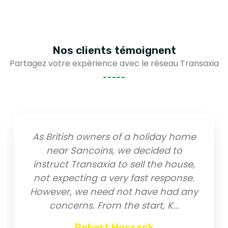
Nos clients
témoignent
Partagez votre expèrience avec le réseau Transaxia
liday home
Suite à une recherche d'u
ided to
immobilier aux alentour
 the house,
Sancoins, je tiens à reme
 response.
l'équipe de l' agence, Mr Ma
ve had any
et Mme Abgrall pour le
art, K
...
professionnalisme et leur gen
Ils ont
...
k