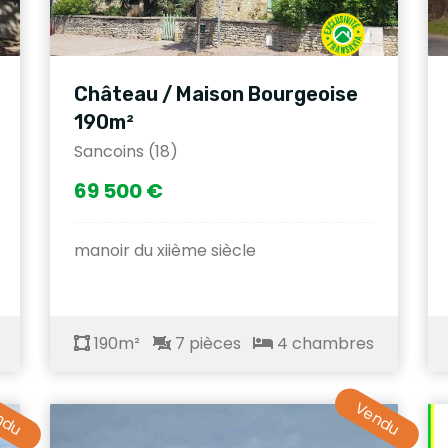
Château / Maison Bourgeoise
190m²
Sancoins (18)
69 500 €
manoir du xiième siècle
190m²
7 pièces
4 chambres
ndu
Vendu