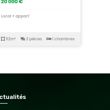
20 000 €
Local + appart'
112m²
3 pièces
1 chambres
ctualités