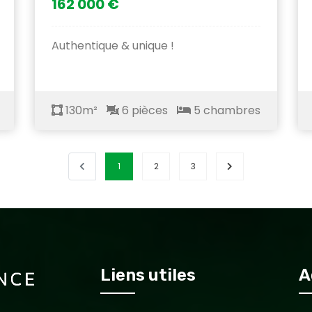
162 000 €
Authentique & unique !
130m²
6 pièces
5 chambres
1
2
3
Liens utiles
A