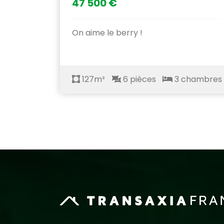
47 500 €
On aime le berry !
127m²
6 pièces
3 chambres