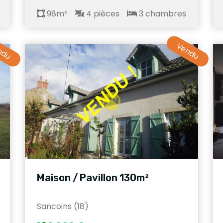
98m²
4 pièces
3 chambres
ndu
Vendu
Maison / Pavillon 130m²
Sancoins (18)