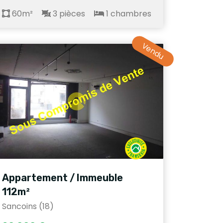
60m²
3 pièces
1 chambres
Vendu
Appartement / Immeuble
112m²
Sancoins (18)